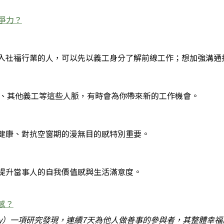
競爭力？
入社福行業的人，可以先以義工身分了解前線工作；想加強溝通
員、其他義工等這些人脈，有時會為你帶來新的工作機會。
健康、對抗空窗期的漫無目的感特別重要。
提升當事人的自我價值感與生活滿意度。
感？
hology）一項研究發現，連續7天為他人做善事的參與者，其整體幸福感顯著提升。