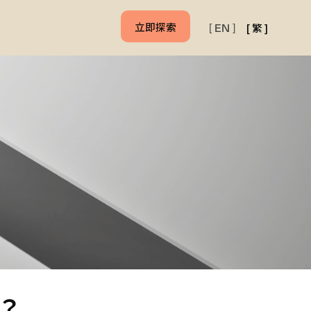
立即探索
[
繁
]
[
EN
]
？