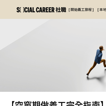
[
開始義工旅程
]
[
本
【空窗期做義工完全指南