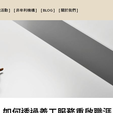
地活動
]
[
非牟利機構
]
[
BLOG
]
[
關於我們
]
】如何透過義工服務重啟職涯