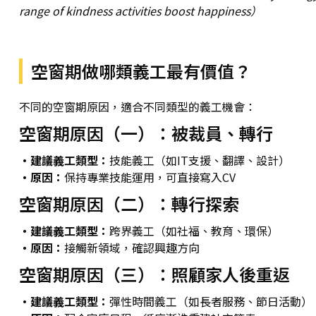
range of kindness activities boost happiness）
空窗期做哪類義工最有價值？
不同的空窗期原因，適合不同類型的義工機會：
空窗期原因（一）：被裁員、轉行
・建議義工類型：
技能義工（如IT支援、翻譯、設計）
・原因：
保持專業技能運用，可直接寫入CV
空窗期原因（二）：轉行探索
・建議義工類型：
跨界義工（如社福、教育、環保）
・原因：
接觸新領域，確認興趣方向
空窗期原因（三）：照顧家人後重返
・建議義工類型：
彈性時間義工（如長者服務、節日活動）