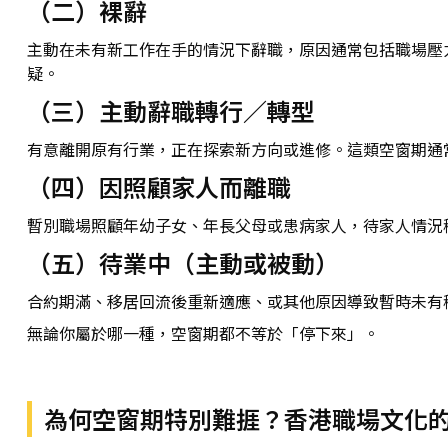
（二）裸辭
主動在未有新工作在手的情況下辭職，原因通常包括職場壓力
疑。
（三）主動辭職轉行／轉型
有意離開原有行業，正在探索新方向或進修。這類空窗期通
（四）因照顧家人而離職
暫別職場照顧年幼子女、年長父母或患病家人，待家人情況
（五）待業中（主動或被動）
合約期滿、移居回流後重新適應、或其他原因導致暫時未有
無論你屬於哪一種，空窗期都不等於「停下來」。
為何空窗期特別難捱？香港職場文化