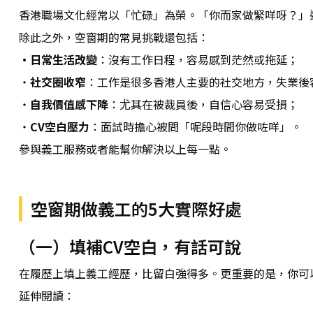
香港職場文化經常以「忙碌」為榮。「你而家做緊咩呀？」
除此之外，空窗期的常見挑戰還包括：
・日常生活改變
：沒有工作日程，容易感到茫然或拖延；
・
社交圈收窄
：工作是很多香港人主要的社交地方，失業後
・
自我價值感下降
：尤其在被裁員後，自信心容易受損；
・
CV空白壓力
：面試時擔心被問「呢段時間你做咗咩」。
參與義工服務或者能幫你解決以上每一點。
空窗期做義工的5大實際好處
（一）填補CV空白，有話可說
在履歷上填上義工經歷，比留白強得多。更重要的是，你可
延伸閱讀：