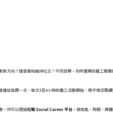
索新方向？還是單純維持社交？不同目標，你所選擇的義工服務
建議從每周一次、每次3至4小時的義工活動開始，視乎情況再調
會。你可以透過
社職 Social Career 平台
，按技能、時間、興趣