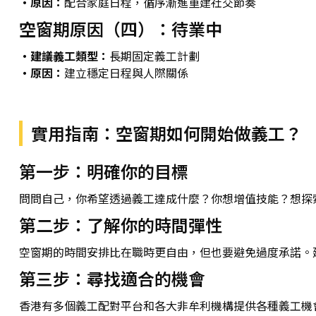
・原因：
配合家庭日程，循序漸進重建社交節奏
空窗期原因（四）：待業中
・建議義工類型：
長期固定義工計劃
・原因：
建立穩定日程與人際關係
實用指南：空窗期如何開始做義工？
第一步：明確你的目標
問問自己，你希望透過義工達成什麼？你想增值技能？想探
第二步：了解你的時間彈性
空窗期的時間安排比在職時更自由，但也要避免過度承諾。
第三步：尋找適合的機會
香港有多個義工配對平台和各大非牟利機構提供各種義工機