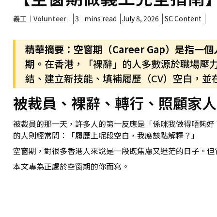
義工｜Volunteer
3
mins read
July 8, 2026
SC Content
精華摘要：空窗期（Career Gap）是
期。
在香港，「裸辭」的人多數源於職場壓
結、建立新技能、填補履歷（CV）空白，並
被裁員、裸辭、轉行、照顧家人
被裁員的那一天，許多人的第一反應是「係咪我做得唔夠好
的人則經常問：「履歷上呢段空白，我應該點解釋？」
空窗期，對很多香港人來說是一段既焦慮又迷茫的日子。但
本文專為正處於空窗期的你而寫。