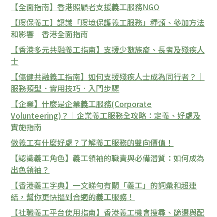
【全面指南】香港照顧者支援義工服務NGO
【環保義工】認識「環境保護義工服務」種類、參加方法
和影響｜香港全面指南
【香港多元共融義工指南】支援少數族裔、長者及殘疾人
士
【傷健共融義工指南】如何支援殘疾人士成為同行者？｜
服務類型．實用技巧．入門步驟
【企業】什麼是企業義工服務(Corporate
Volunteering)？｜企業義工服務全攻略：定義、好處及
實施指南
做義工有什麼好處？了解義工服務的雙向價值！
【認識義工角色】義工領袖的職責與必備潛質：如何成為
出色領袖？
【香港義工字典】一文睇勻有關「義工」的詞彙和超連
結，幫你更快搵到合適的義工服務！
【社職義工平台使用指南】香港義工機會搜尋、篩選與配