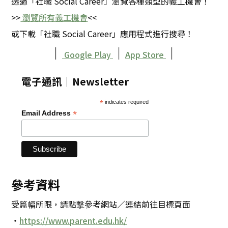
透過「社職 Social Career」瀏覽各種類型的義工機會！
>>
瀏覽所有義工機會
<<
或下載「社職 Social Career」應用程式進行搜尋！
｜
｜
｜
Google Play
App Store
電子通訊｜Newsletter
*
indicates required
*
Email Address
參考資料
受篇幅所限，請點撃參考網站／連結前往目標頁面
・
https://www.parent.edu.hk/