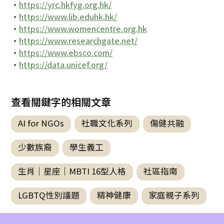
・
https://yrc.hkfyg.org.hk/
・
https://www.lib.eduhk.hk/
・
https://www.womencentre.org.hk
・
https://www.researchgate.net/
・
https://www.ebsco.com/
・
https://data.unicef.org/
查看關鍵字的相關文章
AI for NGOs
社職文化系列
傷健共融
少數族裔
學生義工
生肖｜星座｜MBTI 16型人格
社區指南
LGBTQ性別議題
精神健康
家庭親子系列