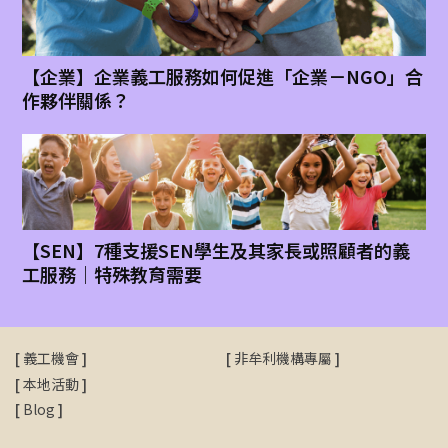
【企業】企業義工服務如何促進「企業－NGO」合
作夥伴關係？
【SEN】7種支援SEN學生及其家長或照顧者的義
工服務｜特殊教育需要
[
義工機會
]
[
非牟利機構專屬
]
[
本地活動
]
[
Blog
]