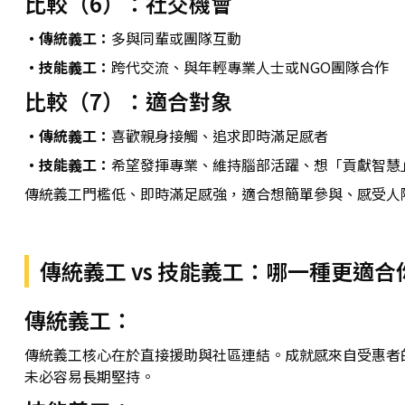
比較（6）：社交機會
・傳統義工：
多與同輩或團隊互動
・技能義工：
跨代交流、與年輕專業人士或NGO團隊合作
比較（7）：適合對象
・傳統義工：
喜歡親身接觸、追求即時滿足感者
・技能義工：
希望發揮專業、維持腦部活躍、想「貢獻智慧
傳統義工門檻低、即時滿足感強，適合想簡單參與、感受人
傳統義工 vs 技能義工：哪一種更適合
傳統義工：
傳統義工核心在於直接援助與社區連結。成就感來自受惠者
未必容易長期堅持。