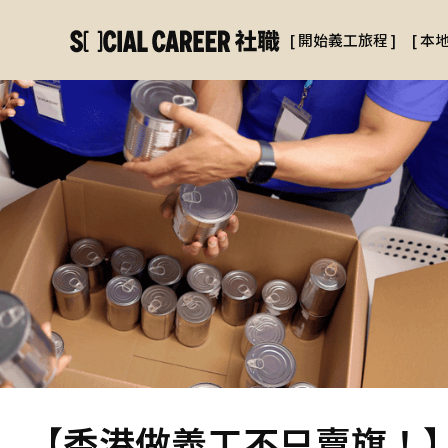
[
開始義工旅程
]
[
本
【香港做義工不只賣旗！】