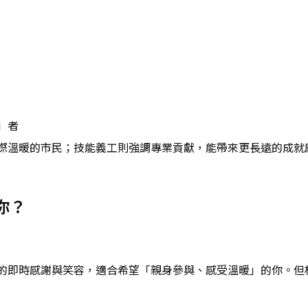
」者
際溫暖的市民；技能義工則強調專業貢獻，能帶來更長遠的成就
你？
的即時感謝與笑容，適合希望「親身參與、感受溫暖」的你。但