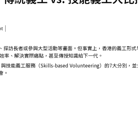
nt
、探訪長者或參與大型活動等畫面。但事實上，香港的義工形式
運效率、解決實際痛點，甚至傳授知識給下一代。
g）與技能義工服務（Skills-based Volunteering）的7大
會。