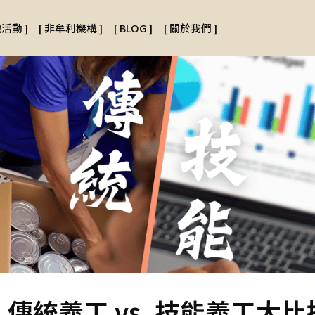
地活動
]
[
非牟利機構
]
[
BLOG
]
[
關於我們
]
傳統義工 vs. 技能義工大