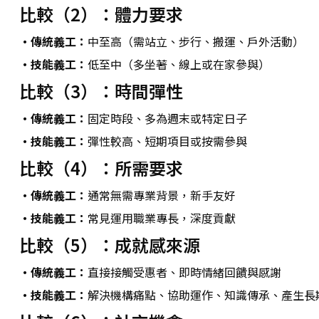
比較（2）：體力要求
・傳統義工：
中至高（需站立、步行、搬運、戶外活動）
・技能義工：
低至中（多坐著、線上或在家參與）
比較（3）：時間彈性
・傳統義工：
固定時段、多為週末或特定日子
・技能義工：
彈性較高、短期項目或按需參與
比較（4）：所需要求
・傳統義工：
通常無需專業背景，新手友好
・技能義工：
常見運用職業專長，深度貢獻
比較（5）：成就感來源
・傳統義工：
直接接觸受惠者、即時情緒回饋與感謝
・技能義工：
解決機構痛點、協助運作、知識傳承、產生長