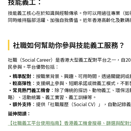
技能義工：
技能義工核心在於知識與經驗傳承。你可以用過往專業（如
同時維持腦部活躍、加強自我價值。近年香港高齡化及數碼
社職如何幫助你參與技能義工服務？
社職（Social Career）是香港大型義工配對平台之一，
民參與。平台優勢包括：
・精準配對
：按職業背景、興趣、可用時間，透過關鍵詞或
・
較高彈性
：支援網上參與、短期承諾或微義工模式，不影
・常見熱門義工機會
：除了傳統的探訪、動物義工、環保活動
略）、活動統籌、義工實習、義工訓練等。
・額外支持
：提供「社職履歷（Social CV）」，自動
延伸閱讀：
【社職義工平台使用指南】香港義工機會搜尋、篩選與配對