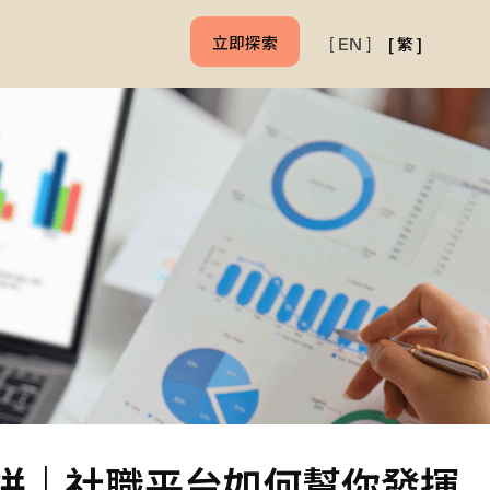
立即探索
[
繁
]
[
EN
]
比拼｜社職平台如何幫你發揮