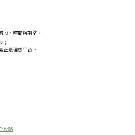
階段、時間與期望。
步；
職正是理想平台。
全攻略