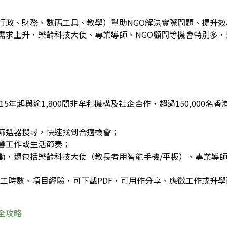
行政、財務、數碼工具、教學）幫助NGO解決實際問題、提升
需求上升，樂齡科技大使、專業導師、NGO顧問等機會特別多，
自2015年起與逾1,800間非牟利機構及社企合作，超過150,0
篩選器搜尋，快速找到合適機會；
響工作或生活節奏；
，還包括樂齡科技大使（教長者用智能手機/平板）、專業導師（
記錄義工時數、項目經驗，可下載PDF，可用作分享、應徵工作或升
全攻略