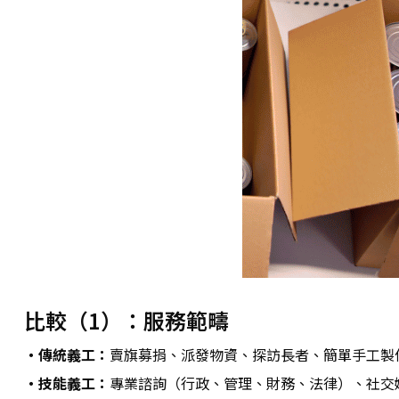
比較（1）：服務範疇
・傳統義工：
賣旗募捐、派發物資、探訪長者、簡單手工製
・技能義工：
專業諮詢（行政、管理、財務、法律）、社交