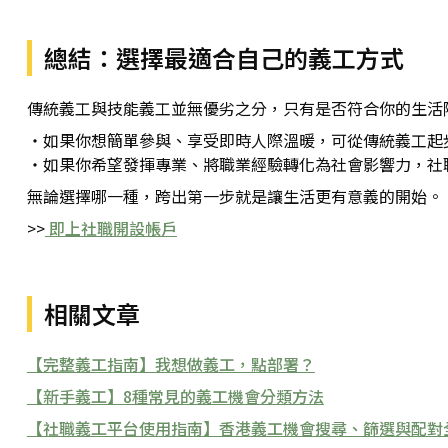
總結：選擇最適合自己的義工方式
傳統義工與技能義工並無優劣之分，只有是否符合你的生活
・如果你想簡單參與、享受即時人際溫暖，可從傳統義工起
・如果你希望發揮專業、將職業經驗轉化為社會影響力，社
無論選擇哪一種，跨出第一步就是讓生活更有意義的開始。
>>
即上社職開設帳戶
相關文章
【完整義工指南】我想做義工，點部署？
【新手義工】8種常見的義工機會分類方法
【社職義工平台使用指南】香港義工機會搜尋、篩選與配對