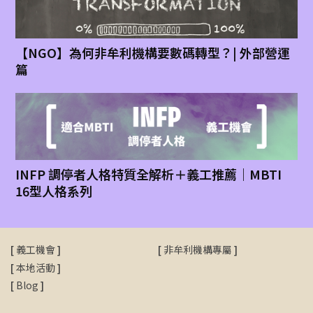
【NGO】為何非牟利機構要數碼轉型？| 外部營運
篇
INFP 調停者人格特質全解析＋義工推薦｜MBTI
16型人格系列
[
義工機會
]
[
非牟利機構專屬
]
[
本地活動
]
[
Blog
]