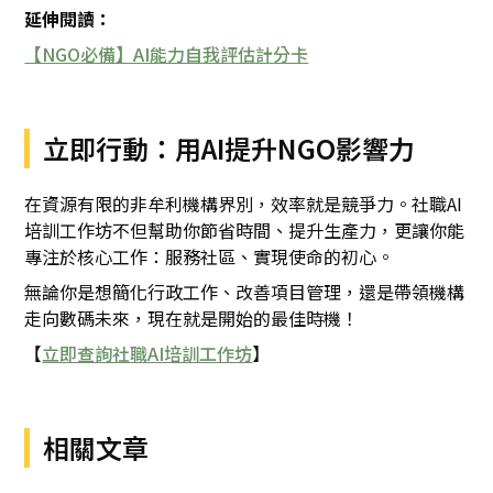
延伸閱讀：
【NGO必備】AI能力自我評估計分卡
立即行動：用AI提升NGO影響力
在資源有限的非牟利機構界別，效率就是競爭力。社職AI
培訓工作坊不但幫助你節省時間、提升生產力，更讓你能
專注於核心工作：服務社區、實現使命的初心。
無論你是想簡化行政工作、改善項目管理，還是帶領機構
走向數碼未來，現在就是開始的最佳時機！
【
立即查詢社職AI培訓工作坊
】
相關文章