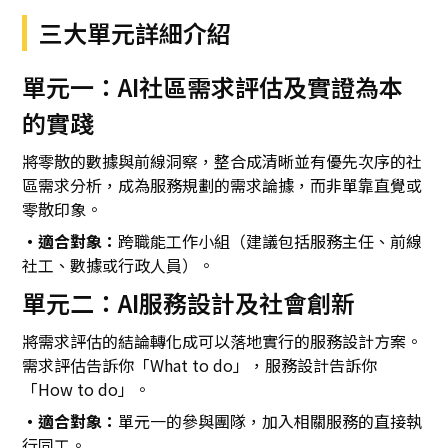
三大單元詳細介紹
單元一：AI社區需求評估及實證為本
的實踐
將零散的數據與前線洞察，整合成清晰並有優先次序的社
區需求分析，成為服務規劃的需求論據，而非單靠直覺或
零散印象。
・適合對象：
跨職能工作小組（建議包括服務主任、前線
社工、數據或行政人員）。
單元二：AI服務設計及社會創新
將需求評估的結論轉化成可以落地實行的服務設計方案。
需求評估告訴你「What to do」，服務設計告訴你
「How to do」。
・適合對象：
單元一的參與團隊，加入相關服務的直接執
行同工。