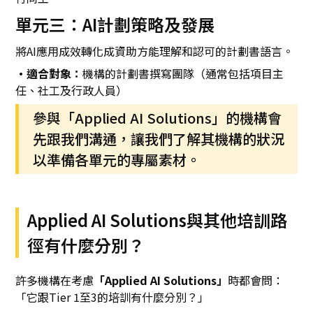
單元三：AI計劃策略及發展
將AI應用成效轉化成資助方能理解和認可的計劃書語言。
・適合對象：
機構的計劃書撰寫團隊（通常包括項目主
任、社工及行政人員）
參與「Applied AI Solutions」的機構會
先跟我們溝通，讓我們了解其機構的狀況
以準備各單元的專屬素材。
Applied AI Solutions與其他培訓路
徑有什麼分別？
許多機構在考慮
「Applied AI Solutions」
時都會問：
「它跟Tier 1至3的培訓有什麼分別？」