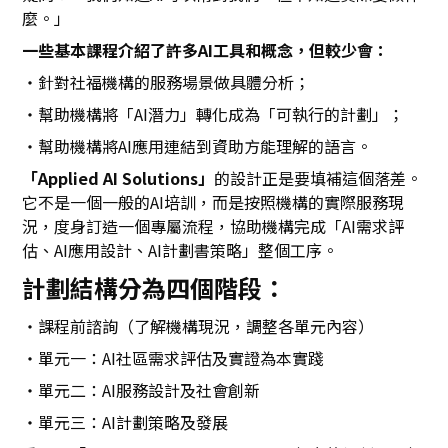
麼。」
一些基本課程介紹了許多AI工具和概念，但較少會：
・針對社福機構的服務場景做具體分析；
・幫助機構將「AI潛力」轉化成為「可執行的計劃」；
・幫助機構將AI應用連結到資助方能理解的語言。
「Applied AI Solutions」
的設計正是要填補這個落差。
它不是一個一般的AI培訓，而是按照機構的實際服務現
況，度身訂造一個專屬流程，協助機構完成「AI需求評
估、AI應用設計、AI計劃書策略」整個工序。
計劃結構分為四個階段：
・課程前諮詢（了解機構現況，調整各單元內容）
・單元一：AI社區需求評估及實證為本實踐
・單元二：AI服務設計及社會創新
・單元三：AI計劃策略及發展