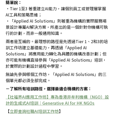
簡單說：
・Tier 1至3 著重建立AI能力，讓個別員工或管理層掌握
AI工具和策略思維；
・「Applied AI Solutions」則著重為機構的實際服務場
景設計專屬AI解決方案，所產出的是一個針對你機構可執
行的計劃，而非一般通用知識。
兩者是互補的。最理想的路徑是先透過Tier 1、2和3的培
訓工作坊建立基礎能力，再透過「Applied AI
Solutions」將應用能力轉化為具體的機構改善計劃；但
亦可能有機構直接參與「Applied AI Solutions」培訓，
於實際的計劃設計過程中學習。
無論先參與哪個工作坊，「Applied AI Solutions」的三
個單元都必須全部完成。
－了解所有培訓路徑，選擇最適合機構的方案：
【社福界AI應用工作坊】專為香港非牟利機構（NGO）設
計的生成式AI培訓｜Generative AI for HK NGOs
【
立即查詢社職AI培訓工作坊
】