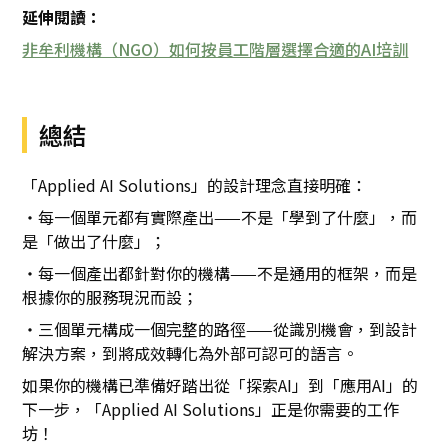
延伸閱讀：
非牟利機構（NGO）如何按員工階層選擇合適的AI培訓
總結
「Applied AI Solutions」的設計理念直接明確：
・每一個單元都有實際產出——不是「學到了什麼」，而
是「做出了什麼」；
・每一個產出都針對你的機構——不是通用的框架，而是
根據你的服務現況而設；
・三個單元構成一個完整的路徑——從識別機會，到設計
解決方案，到將成效轉化為外部可認可的語言。
如果你的機構已準備好踏出從「探索AI」到「應用AI」的
下一步，「Applied AI Solutions」正是你需要的工作
坊！